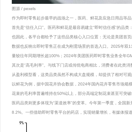
图源 / pexels
作为即时零售起步最早的战场之一，医药、鲜花及应急日用品等品
首先是“信任入口”。医药和鲜花是最容易建立“即时信任感”的品
也因此，各平台都给予了这些品类核心入口位置：无论是美团首页的“
数据也反映出即时零售正在成为刚需场景的首选入口。2025年双1
量较往年同期增长超100%；2024年美团医药即时零售业务全年
其次是“高毛利率”。与线下门店或传统电商相比，消费者在此类消
从盈利模型看，这类品类虽然不构成大盘规模，却提供了相对可观
以鲜花为例，据中国花卉协会数据，2024年国内花卉零售市场规
花束的毛利率普遍维持在50%以上，部分高端定制花束甚至可突
医药品类则更多体现为“渠道效率”的变革。今年第一季度，全国新开药店
8.2%。一些借助即时零售平台的药店，实现销量增长，有媒体报