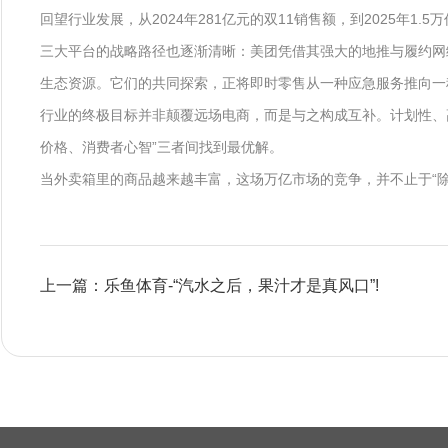
回望行业发展，从2024年281亿元的双11销售额，到2025年1
三大平台的战略路径也逐渐清晰：美团凭借其强大的地推与履约网络
生态资源。它们的共同探索，正将即时零售从一种应急服务推向一
行业的终极目标并非颠覆远场电商，而是与之构成互补。计划性、
价格、消费者心智”三者间找到最优解。
当外卖箱里的商品越来越丰富，这场万亿市场的竞争，并不止于“除
上一篇：乐鱼体育-“汽水之后，果汁才是真风口”!