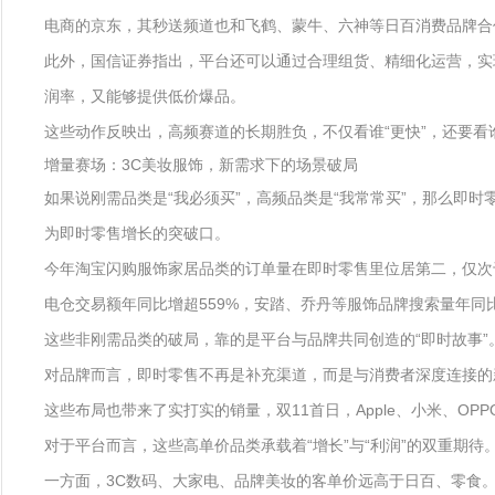
电商的京东，其秒送频道也和飞鹤、蒙牛、六神等日百消费品牌合
此外，国信证券指出，平台还可以通过合理组货、精细化运营，实
润率，又能够提供低价爆品。
这些动作反映出，高频赛道的长期胜负，不仅看谁“更快”，还要
增量赛场：3C美妆服饰，新需求下的场景破局
如果说刚需品类是“我必须买”，高频品类是“我常常买”，那么即
为即时零售增长的突破口。
今年淘宝闪购服饰家居品类的订单量在即时零售里位居第二，仅次于
电仓交易额年同比增超559%，安踏、乔丹等服饰品牌搜索量年同
这些非刚需品类的破局，靠的是平台与品牌共同创造的“即时故事”
对品牌而言，即时零售不再是补充渠道，而是与消费者深度连接的新渠
这些布局也带来了实打实的销量，双11首日，Apple、小米、O
对于平台而言，这些高单价品类承载着“增长”与“利润”的双重期待
一方面，3C数码、大家电、品牌美妆的客单价远高于日百、零食