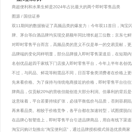
商超便利和水果生鲜是2024年占比最大的两个即时零售品类
图源 / 国信证券
双11期间的数据验证了高频品类的爆发力：今年双11首日，淘宝
牌、茅台等白酒品牌均实现交易额年同比增长超三位数；京东七鲜实
对即时零售平台而言，高频品类的意义不仅是单一的交易贡献，更
品牌端的变化同样明显，部分品牌接入即时零售渠道后，在短期内实
名创优品超四千家线下门店接入即时零售平台，今年上半年名创优
不过，与药品、鲜花等刚需品不同，日百零食类消费者在价格上更
先来看价格。为了保持与传统电商接近的价格，即时零售平台往往通过
牌商品，仅贡献20%的营收但能创造大部分利润。但暴利的背后是
这意味着，平台若要持续扩张，必须平衡低价与品质，否则容易陷入
再来看品类。相较于价格竞争，各平台都在加速转型，试图摆脱白
在品牌心智塑造上，即时零售平台引进品牌商品，用自有线下渠道
淘宝闪购计划推出“淘宝便利店”，通过品牌授权模式筛选优质商家