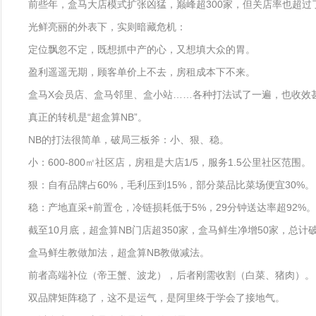
前些年，盒马大店模式扩张凶猛，巅峰超300家，但关店率也超过了
光鲜亮丽的外表下，实则暗藏危机：
定位飘忽不定，既想抓中产的心，又想填大众的胃。
盈利遥遥无期，顾客单价上不去，房租成本下不来。
‌盒马X会员店‌、盒马邻里‌、盒小站‌‌……各种打法试了一遍，也收效
真正的转机是“超盒算NB”。
NB的打法很简单，破局三板斧：小、狠、稳。
小：600-800㎡社区店，房租是大店1/5，服务1.5公里社区范围。
狠：自有品牌占60%，毛利压到15%，部分菜品比菜场便宜30%。
稳：产地直采+前置仓，冷链损耗低于5%，29分钟送达率超92%。
截至10月底，超盒算NB门店超350家，盒马鲜生净增50家，总计破
盒马鲜生教做加法，超盒算NB教做减法。
前者高端补位（帝王蟹、波龙），后者刚需收割（白菜、猪肉）。
双品牌矩阵稳了，这不是运气，是阿里终于学会了接地气。