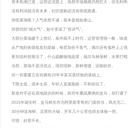
资本热潮已退，运营还没跟上，虽然市场规模仍然巨大，但毛利率
没有利润就没有未来，社区团购还没有彻底跑通。
传统菜场呢？人气依然不减，基本盘稳如泰山。
但曾经的“烟火气”，如今变成了“投诉气”。
大部分菜场建于上世纪，条件跟不上时代，运营管理很一般，味道
从产地到各级批发到菜贩，每层加价不客气，偶尔还有鬼秤上上强
更别说科技狠活了，什么硫酸铜泡蔬菜，福尔马林保鲜，水果打蜡
当然，菜场不是没优点，现切现称，新鲜便捷，还能砍价。
但一切要建立在你拥有20年丰富买菜经验的基础上。
下限太低，成本太高，年轻人直接跑路，不和你玩了。
新老对手还在原地踏步的时候，前些年屡战屡挫的盒马，却打通了
2015年诞生时，盒马鲜生作为阿里新零售的门面担当，风光无二
30分钟送海鲜、店里吃火锅，开车几十公里也得去体验一把。
可惜，好景不长。