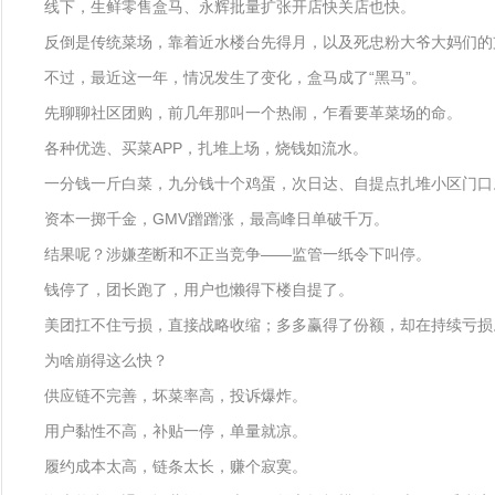
线下，生鲜零售盒马、永辉批量扩张开店快关店也快。
反倒是传统菜场，靠着近水楼台先得月，以及死忠粉大爷大妈们的
不过，最近这一年，情况发生了变化，盒马成了“黑马”。
先聊聊社区团购，前几年那叫一个热闹，乍看要革菜场的命。
各种优选、买菜APP，扎堆上场，烧钱如流水。
一分钱一斤白菜，九分钱十个鸡蛋，次日达、自提点扎堆小区门口
资本一掷千金，GMV蹭蹭涨，最高峰日单破千万。
结果呢？涉嫌垄断和不正当竞争——监管一纸令下叫停。
钱停了，团长跑了，用户也懒得下楼自提了。
美团扛不住亏损，直接战略收缩；多多赢得了份额，却在持续亏损
为啥崩得这么快？
供应链不完善，坏菜率高，投诉爆炸。
用户黏性不高，补贴一停，单量就凉。
履约成本太高，链条太长，赚个寂寞。