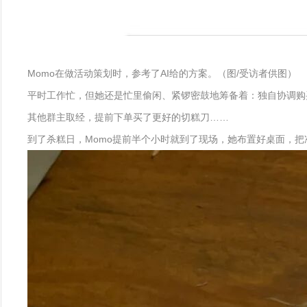
Momo在做活动策划时，参考了AI给的方案。（图/受访者供图）
平时工作忙，但她还是忙里偷闲、紧锣密鼓地筹备着：独自协调购
其他群主取经，提前下单买了更好的切糕刀……
到了杀糕日，Momo提前半个小时就到了现场，她布置好桌面，