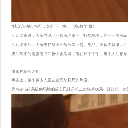
“咸甜永动机”搭配，又吃下一块。（图/牧羊 摄）
活动结束时，大家自发地一起清理桌面、打包垃圾，并一一向Mom
活动结束后，大家仍在群里不断分享面包、甜品、美食等资讯，并
奶油带来的饱腹感或许很快会消退，但在那个下午，每个人互相帮
快乐在糖分之外
事实上，越来越多人正在发现杀糕局的热度。
为Momo组局提供场地的店主已经是第二次接杀糕局，经过第一