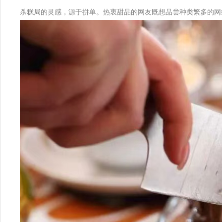
杀糕局的灵感，源于拼单。热衷甜品的网友既想品尝种类繁多的网