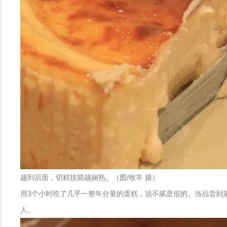
越到后面，切糕技能越娴熟。（图/牧羊 摄）
用3个小时吃了几乎一整年分量的蛋糕，说不腻是假的。当品尝到
人。