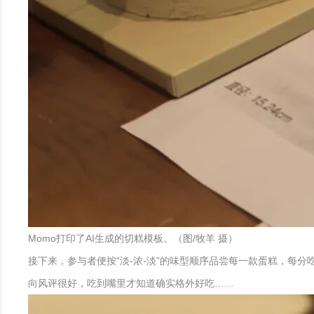
Momo打印了AI生成的切糕模板。（图/牧羊 摄）
接下来，参与者便按“淡-浓-淡”的味型顺序品尝每一款蛋糕，
向风评很好，吃到嘴里才知道确实格外好吃……