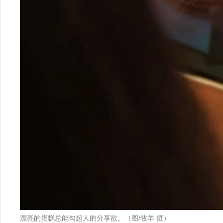
漂亮的蛋糕总能勾起人的分享欲。（图/牧羊 摄）