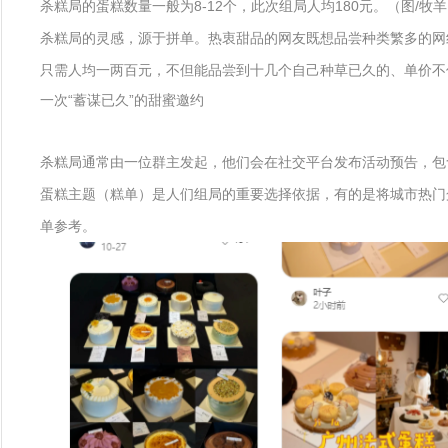
杀糕局的蛋糕数量一般为8-12个，此次组局人均180元。（图/牧羊
杀糕局的灵感，源于拼单。热衷甜品的网友既想品尝种类繁多的网
只需人均一两百元，不但能品尝到十几个自己种草已久的、单价不
一次“蓄谋已久”的甜蜜邀约
杀糕局通常由一位群主发起，他们会在社交平台发布活动预告，包
蛋糕主题（糕单）是人们组局的重要选择依据，有的是将城市热门
单参考。