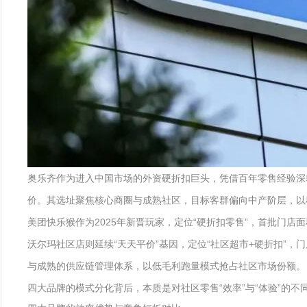
奥乐齐作为进入中国市场的外资硬折扣巨头，凭借百年零售经验深耕华
价。其选址聚焦核心商圈与成熟社区，目标客群偏向中产阶层，以
美团快乐猴作为2025年新晋玩家，定位“硬折扣零售”，首批门店面
沃尔玛社区店则延续“天天平价”基因，定位“社区超市+硬折扣”，
与成熟的供应链管理体系，以低毛利跑量模式抢占社区市场份额。
四大品牌的模式分化背后，本质是对社区零售“效率”与“体验”的