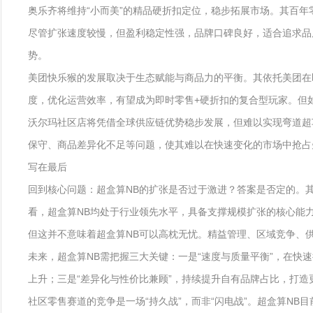
奥乐齐将维持“小而美”的精品硬折扣定位，稳步拓展市场。其百年
尽管扩张速度较慢，但盈利稳定性强，品牌口碑良好，适合追求品
势。
美团快乐猴的发展取决于生态赋能与商品力的平衡。其依托美团在
度，优化运营效率，有望成为即时零售+硬折扣的复合型玩家。但
沃尔玛社区店将凭借全球供应链优势稳步发展，但难以实现弯道超
保守、商品差异化不足等问题，使其难以在快速变化的市场中抢占
写在最后
回到核心问题：超盒算NB的扩张是否过于激进？答案是否定的。
看，超盒算NB均处于行业领先水平，具备支撑规模扩张的核心能
但这并不意味着超盒算NB可以高枕无忧。精益管理、区域竞争、
未来，超盒算NB需把握三大关键：一是“速度与质量平衡”，在快
上升；三是“差异化与性价比兼顾”，持续提升自有品牌占比，打
社区零售赛道的竞争是一场“持久战”，而非“闪电战”。超盒算N