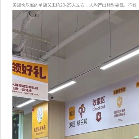
美团快乐猴的单店员工约20-25人左右，人均产出相对要低。不