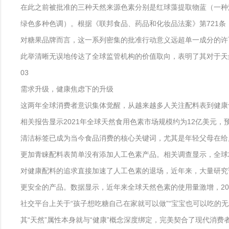
在此之前被批准的三种天然来源色素分别是红球藻提取物蓝（一种源自单
绿色多种色调）。根据《联邦食品、药品和化妆品法案》第721条
对糖果品牌而言，这一系列密集的批准行动意义远超单一成分的许
此举清晰无误地传达了全球监管机构的价值取向，表明了其对于天
03
需求升级，健康焦虑下的升级
这两年全球消费者意识集体觉醒，从越来越多人关注配料表到健康
相关报告显示2021年全球天然食用色素市场规模约为12亿美元，预计
清洁标签已成为当今食品消费的核心关键词，尤其是年轻父母在给
更加青睐配料表简单没有添加人工色素产品。相关调查显示，全球
对健康配料的追求直接加速了人工色素的退场，近年来，大量研究
更安全的产品。数据显示，近年来全球天然色素的使用量激增，201
社交平台上关于“孩子想吃糖自己在家就可以做”“宝宝也可以吃的
其“天然”属性本身就与“健康”概念深度绑定，完美契合了现代消