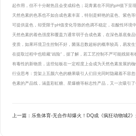
起作用，但不十分耐热且会变成棕色；花青素在不同的pH值下呈
天然色素的色系也不如合成色素丰富，特别是鲜艳的蓝色、紫色等
可提供蓝色，却受限于pH值变化导致的色调不稳定，在酸性环境
天然色素的着色强度和覆盖力通常弱于合成色素，在深色基底食品
变质，如果环境卫生控制不好，菌落总数超标的概率较高，易发生
在提取过程中也暗藏“凶险”，据了解，若工艺控制不严可能残留
有毒性的新物质，这些短板在一定程度上会成为天然色素发展的枷
行业思考：货架上五颜六色的糖果吸引人们目光同时隐藏着不容忽
色素的产品线，涵盖彩虹糖、星爆糖等标志性产品，又一次吸引了
上一篇：乐鱼体育-无合作却爆火！DQ成《疯狂动物城2