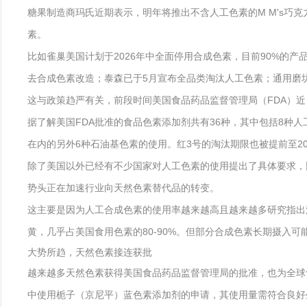
糖果制造商玛氏近期表示，明年将推出不含人工色素的M M's
素。
比如雀巢美国计划于2026年中全面停用合成色素，目前90%的产
去合成色素改造；泰森已于5月宣布全品类淘汰人工色素；通用磨坊则
这与政策趋严有关，前段时间美国食品药品监督管理局（FDA）近
据了解美国FDA批准的食品色素添加剂共有36种，其中包括8种人
在内的另外6种石油基色素的使用。红3号的淘汰期限也被提前至202
除了美国以外已经有不少国家对人工色素的使用提出了具体要求，比
势头正在加速行业向天然色素替代品的转变。
这主要是因为人工合成色素的使用率越来越高且越来越多研究指出
黄，几乎占美国食用色素的80-90%。但部分合成色素长期摄入
大势所趋，天然色素接连获批
越来越多天然色素获得美国食品药品监督管理局的批准，也为全球
中使用栀子（京尼平）蓝色素添加剂的申请，其使用量需符合良好