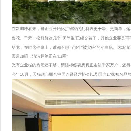
在新调味看来，当企业开始比拼谁家的配料表更干净、更简单，这
鲁花、千禾、松鲜鲜这几个“优等生”已经交卷了，其他企业要是
毕竟，在吃这件事上，谁都不想当那个“被实验”的小白鼠。这场清
渠道加码，清洁标签正在“出圈”
光有企业端的热闹还不够，清洁标签要想真正走进千家万户，还得
今年10月，天猫超市联合中国连锁经营协会以及国内17家知名