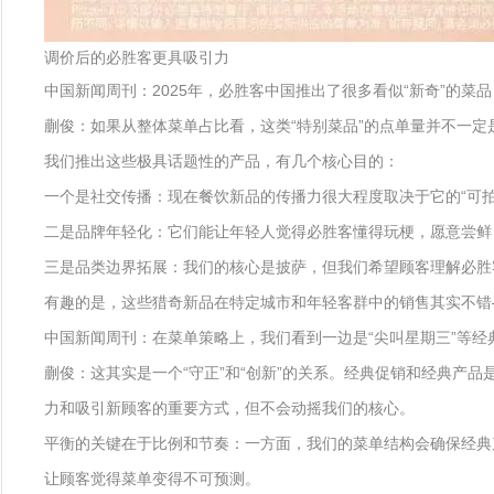
调价后的必胜客更具吸引力
中国新闻周刊：2025年，必胜客中国推出了很多看似“新奇”的
蒯俊：如果从整体菜单占比看，这类“特别菜品”的点单量并不一
我们推出这些极具话题性的产品，有几个核心目的：
一个是社交传播：现在餐饮新品的传播力很大程度取决于它的“可拍
二是品牌年轻化：它们能让年轻人觉得必胜客懂得玩梗，愿意尝鲜
三是品类边界拓展：我们的核心是披萨，但我们希望顾客理解必胜
有趣的是，这些猎奇新品在特定城市和年轻客群中的销售其实不错
中国新闻周刊：在菜单策略上，我们看到一边是“尖叫星期三”等
蒯俊：这其实是一个“守正”和“创新”的关系。经典促销和经典产
力和吸引新顾客的重要方式，但不会动摇我们的核心。
平衡的关键在于比例和节奏：一方面，我们的菜单结构会确保经典
让顾客觉得菜单变得不可预测。