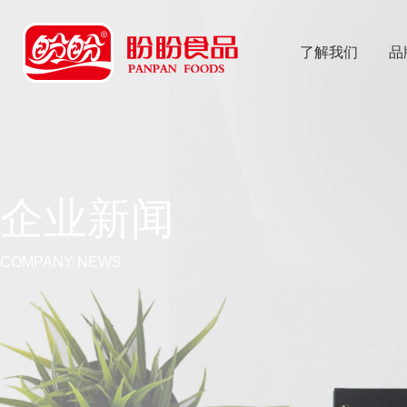
了解我们
品
乐
鱼体育app
企业新闻
COMPANY NEWS