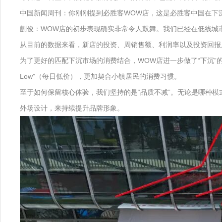
中国新闻周刊：你刚刚提到必胜客WOW店，这是必胜客中国在下
蒯俊：WOW店的初步表现确实非常令人鼓舞。我们已经在低线城市
从目前的数据来看，新店的投资、周销售额、利润率以及投资回报
为了更好的匹配下沉市场的消费结合，WOW店进一步做了“下沉”的优化
Low”（每日低价），更加契合小镇居民的消费习惯。
至于如何保留核心体验，我们坚持的是“品质不减”。无论是哪种
外场设计，来持续提升品牌形象。