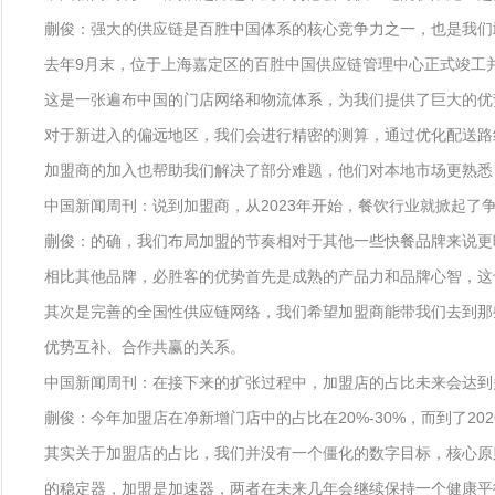
蒯俊：强大的供应链是百胜中国体系的核心竞争力之一，也是我们
去年9月末，位于上海嘉定区的百胜中国供应链管理中心正式竣工并
这是一张遍布中国的门店网络和物流体系，为我们提供了巨大的优
对于新进入的偏远地区，我们会进行精密的测算，通过优化配送路
加盟商的加入也帮助我们解决了部分难题，他们对本地市场更熟悉
中国新闻周刊：说到加盟商，从2023年开始，餐饮行业就掀起
蒯俊：的确，我们布局加盟的节奏相对于其他一些快餐品牌来说更
相比其他品牌，必胜客的优势首先是成熟的产品力和品牌心智，这
其次是完善的全国性供应链网络，我们希望加盟商能带我们去到那
优势互补、合作共赢的关系。
中国新闻周刊：在接下来的扩张过程中，加盟店的占比未来会达到
蒯俊：今年加盟店在净新增门店中的占比在20%-30%，而到了2026
其实关于加盟店的占比，我们并没有一个僵化的数字目标，核心原
的稳定器，加盟是加速器，两者在未来几年会继续保持一个健康平