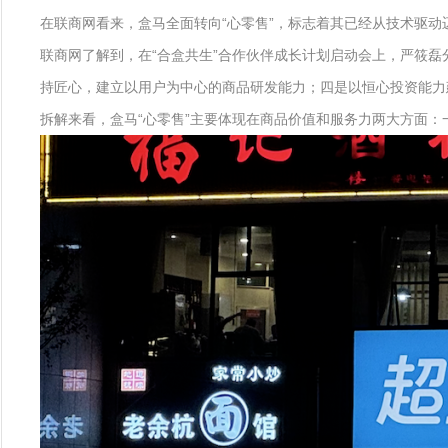
在联商网看来，盒马全面转向“心零售”，标志着其已经从技术驱
联商网了解到，在“合盒共生”合作伙伴成长计划启动会上，严筱磊
持匠心，建立以用户为中心的商品研发能力；四是以恒心投资能力
拆解来看，盒马“心零售”主要体现在商品价值和服务力两大方面