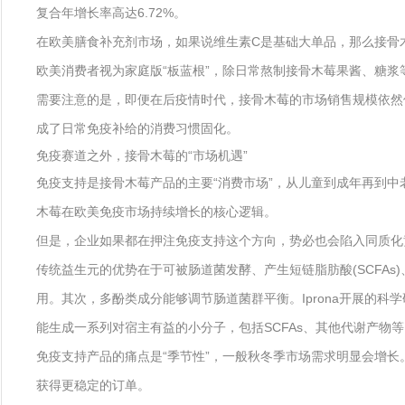
复合年增长率高达6.72%。
在欧美膳食补充剂市场，如果说维生素C是基础大单品，那么接骨木莓
欧美消费者视为家庭版“板蓝根”，除日常熬制接骨木莓果酱、糖
需要注意的是，即便在后疫情时代，接骨木莓的市场销售规模依然保
成了日常免疫补给的消费习惯固化。
免疫赛道之外，接骨木莓的“市场机遇”
免疫支持是接骨木莓产品的主要“消费市场”，从儿童到成年再到
木莓在欧美免疫市场持续增长的核心逻辑。
但是，企业如果都在押注免疫支持这个方向，势必也会陷入同质化
传统益生元的优势在于可被肠道菌发酵、产生短链脂肪酸(SCFA
用。其次，多酚类成分能够调节肠道菌群平衡。Iprona开展的科学
能生成一系列对宿主有益的小分子，包括SCFAs、其他代谢产物等
免疫支持产品的痛点是“季节性”，一般秋冬季市场需求明显会增
获得更稳定的订单。