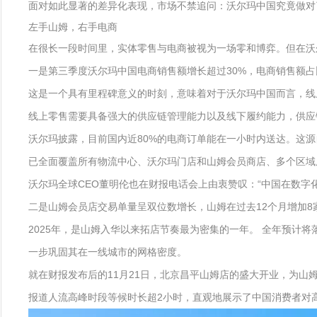
面对如此显著的差异化表现，市场不禁追问：沃尔玛中国究竟做对
左手山姆，右手电商
在很长一段时间里，实体零售与电商被视为一场零和博弈。但在沃
一是第三季度沃尔玛中国电商销售额增长超过30%，电商销售额占
这是一个具有里程碑意义的时刻，意味着对于沃尔玛中国而言，线
线上零售需要具备强大的供应链管理能力以及线下履约能力，供应
沃尔玛披露，目前国内近80%的电商订单能在一小时内送达。这
已全面覆盖所有物流中心、沃尔玛门店和山姆会员商店、多个区域
沃尔玛全球CEO董明伦也在财报电话会上由衷赞叹：“中国在数字
二是山姆会员店交易单量呈双位数增长，山姆在过去12个月增加8
2025年，是山姆入华以来拓店节奏最为密集的一年。 全年预计
一步巩固其在一线城市的网格密度。
就在财报发布后的11月21日，北京昌平山姆店的盛大开业，为
报道人流高峰时段等候时长超2小时，直观地展示了中国消费者对