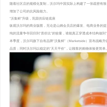
随着社区店的规模化复制，沃尔玛中国实际上构建了一张疏密有致
增加了公司的抗风险能力。
“沃集鲜”升级，巩固供应链底座
纵观沃尔玛的商业版图，无论是山姆会员店的爆发、电商业务的提
纯的流量争夺回归到“质价比”的较量，谁能真正穿透成本结构做到
本季度，沃尔玛旗下自有品牌“沃集鲜”（Marketside）宣
品质；同时沃尔玛以稳定的“天天平价”，让顾客的购物体验更简单