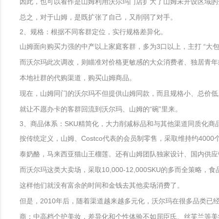
因此，也可以看作是山姆利用沃尔玛门店扩大了山姆未开设区域的
总之，对于山姆，是既扩张了自己，又削弱了对手。
2、规格：根据不同客群定位，实行规格差异化。
山姆面向购买力强的中产以上家庭客群，多为3口以上，主打 “大包
而沃尔玛此次调改，则瞄准对价格更敏感的大众消费者、独居青年
本地社群的代购渠道，购买山姆商品。
现在，山姆同门的沃尔玛不但提供山姆同款，而且规格小、总价低。例
就让不愿办卡的客群回流到沃尔玛、山姆的“碗”里来。
3、商品体系：SKU精简化，大力削减标品和与其他渠道同质化商
按传统定义，山姆、Costco代表的会员制零售，采取维持约40
泰奶酪，马来西亚猫山王榴莲。还有山姆团队独家设计、国内供应
而沃尔玛这类大卖场，采取10,000-12,000SKU的多而
这样他们就没有富余的时间和金钱去其他卖场消费了。
但是，2010年后，随着渠道越来越多元化，沃尔玛在很多品类
商；中高档个护美妆，差异化和个性体验不如屈臣氏、丝芙兰等美