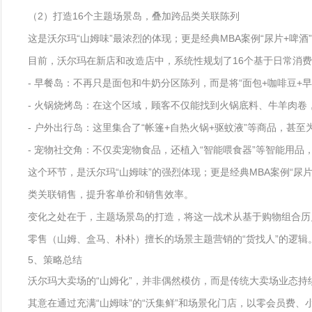
（2）打造16个主题场景岛，叠加跨品类关联陈列
这是沃尔玛“山姆味”最浓烈的体现；更是经典MBA案例“尿片+啤
目前，沃尔玛在新店和改造店中，系统性规划了16个基于日常消费
- 早餐岛：不再只是面包和牛奶分区陈列，而是将“面包+咖啡豆+
- 火锅烧烤岛：在这个区域，顾客不仅能找到火锅底料、牛羊肉卷
- 户外出行岛：这里集合了“帐篷+自热火锅+驱蚊液”等商品，甚
- 宠物社交角：不仅卖宠物食品，还植入“智能喂食器”等智能用
这个环节，是沃尔玛“山姆味”的强烈体现；更是经典MBA案例“尿
类关联销售，提升客单价和销售效率。
变化之处在于，主题场景岛的打造，将这一战术从基于购物组合历史数据
零售（山姆、盒马、朴朴）擅长的场景主题营销的“货找人”的逻辑
5、策略总结
沃尔玛大卖场的“山姆化”，并非偶然模仿，而是传统大卖场业态
其意在通过充满“山姆味”的“沃集鲜”和场景化门店，以零会员费