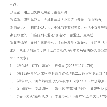
重点是：
① 选品：引进山姆网红爆品，重在引流
② 客群：吸引年轻人，尤其是年轻人小家庭（无孩，但由宠物）
③ 商品结构：精简SKU，大力削减与电商和美妆、生活小百货等
④ 购物空间：门店陈列与通道“仓储化”，更通透、更亲近
⑤ 消费场景：通过主题场景岛，推动跨品类关联销售，实现从“人找
此外，从山姆的角度，也可以通过沃尔玛削弱盒马等的模仿/跟随式
附：全文索引
1、《沃尔玛，有了山姆味》 - 投资界 (2025年12月17日)
2、《关132家店的沃尔玛,销售额却逆势增长21.8%!它究竟做对了什么
3、《零售巨头中国市场调整:沃尔玛收缩,山姆扩张!》 - 经济导报 (2
4、《山姆扩张、卖场调改——沃尔玛“变革”进行时》 - 新浪财经 (20
5、《“吞下关税”苦果,沃尔玛一季度净利润下滑12%,五年关闭123家中