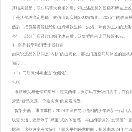
其结果就是，沃尔玛等大卖场的用户和上述品类的份额不断被上述渠
于是沃尔玛痛定思痛，效仿山姆实施SKU精简化。2025年的改造后，
然后，把货架资源让给以山姆爆款生鲜、烘焙、熟食为主力的沃集
今年，部分门店经过山姆化改造后，沃集鲜的占比已接近40%。
4、陈列转型和消费场景打造
如果说选品的趋同是“内核”的山姆化，那么门店空间与体验的重构
间设计。
（1）门店陈列与通道“仓储化”。
包括：
- 纸箱堆头与仓储式陈列：过去两年，沃尔玛在升级门店中，在
营造“货品充足、价格实惠”的直观感受。
- 货架变低、通道重构：2024年底在昆明亮相的沃尔玛新一代门
线更灵活，还新添了“寻宝”式的体验感，与山姆强调的“发现感”一
据说，这些改变有效提升了顾客平均停留时间，把其由2024年的28