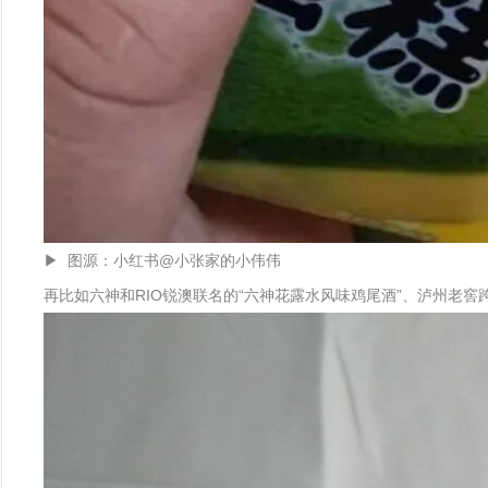
▶ 图源：小红书@小张家的小伟伟
再比如六神和RIO锐澳联名的“六神花露水风味鸡尾酒”、泸州老