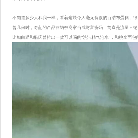
不知道多少人和我一样，看着这块令人毫无食欲的百洁布蛋糕，很
曾几何时，奇葩的产品营销被商家当成财富密码，简直是流量＋销
比如白猫和酷氏曾推出一款可以喝的“洗洁精气泡水”，和桃李面包