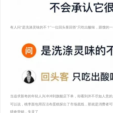
有人问“是洗涤灵味的不？”一位回头客回答“只吃出酸味，跟馊的一
当追求新奇的年轻人兴冲冲到旗舰店下单，却看到并不尽如人意的
可以说，桃李面包用百洁布蛋糕探出了市场底线，那就是消费者可
猎奇营销，失灵了