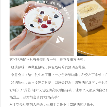
它的吃法绝不只有开盖即食一种，推荐食用方法有：
l 经典原味：冷藏直接吃，体验最纯粹的流动凝乳感。
l 创意叠加：给牛乳生布丁淋上一小份浓缩咖啡，秒变布丁拿铁
l 冷冻新生：放入冷冻层片刻，口感会趋近于绵密的冰淇淋，牛
它解决了“厨艺有限”又想提供高级感的痛点，让每个人都成为自己
场景三：派对与宴请的“暖场高手”
对于热爱社交的人来说，生布丁更是不可或缺的暖场高手。