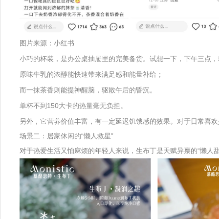
图片来源：小红书
小巧的杯装，是办公桌抽屉里的完美备货。试想一下，下午三点，
原味牛乳的浓醇能快速带来满足感和能量补给；
而一抹茶香则能提神醒脑，驱散午后的昏沉。
单杯不到150大卡的热量毫无负担。
另外，它营养价值丰富，有一定延迟饥饿感的效果。对于日常喜欢
场景二：居家休闲的“懒人救星”
对于热爱生活又怕麻烦的年轻人来说，生布丁是天赋异禀的“懒人甜