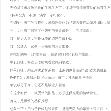
无论是追求极致奶香的牛乳生布丁，还是带有清雅茶韵的抹茶生布
l 特调配方：不加一滴水，浓得化不开
在调配生布丁的过程中，慕酪思特作为品牌方兼产品研发团队，坚
并且，生布丁保留了牛奶中的黄金成分——乳清蛋白。
对于健身人群，它是优质的纯净蛋白补给；
对于普通人，它是一份高效的营养加餐。
你吃到的每一口“挂喉感”，都是实打实的乳脂与蛋白。
牛乳口味，将这份浓缩奶香发挥到极致；
抹茶口味，则选用优质抹茶粉，让茶的微苦清甜与奶香完美融合，
PART 2 ：慕酪思特·Monistic生布丁，补给能量与快乐
单说成分干净，它还不足以让人着迷。
在这个时代，一款脱俗的甜品，必须提供充足的情绪价值。
首先，是极致的感官抚慰。
想象一下：用勺子轻轻划过表面，是毫无阻力的嫩滑；送入口中，