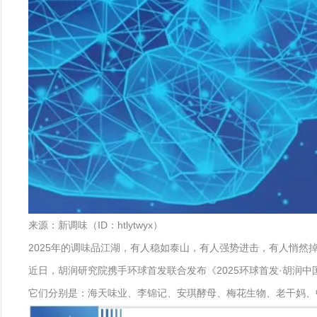
来源：新调味（ID：htlytwyx）
2025年的调味品江湖，有人稳如泰山，有人强势进击，有人悄然
近日，胡润研究院携手环球首发联合发布《2025环球首发·胡润
它们分别是：海天味业、李锦记、安琪酵母、梅花生物、老干妈、