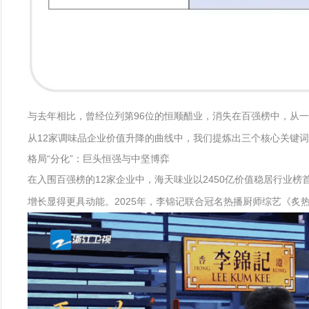
与去年相比，曾经位列第96位的恒顺醋业，消失在百强榜中，从
从12家调味品企业价值升降的曲线中，我们提炼出三个核心关键
格局“分化”：巨头恒强与中坚博弈
在入围百强榜的12家企业中，海天味业以2450亿价值稳居行业榜
增长显得更具动能。2025年，李锦记联合冠名热播厨师综艺《炙热