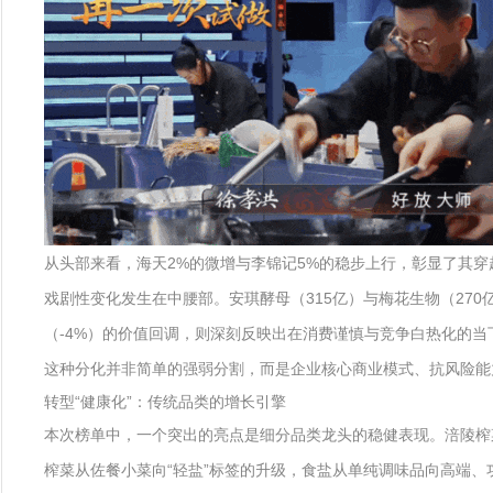
从头部来看，海天2%的微增与李锦记5%的稳步上行，彰显了其穿
戏剧性变化发生在中腰部。安琪酵母（315亿）与梅花生物（27
（-4%）的价值回调，则深刻反映出在消费谨慎与竞争白热化的
这种分化并非简单的强弱分割，而是企业核心商业模式、抗风险能
转型“健康化”：传统品类的增长引擎
本次榜单中，一个突出的亮点是细分品类龙头的稳健表现。涪陵榨菜
榨菜从佐餐小菜向“轻盐”标签的升级，食盐从单纯调味品向高端