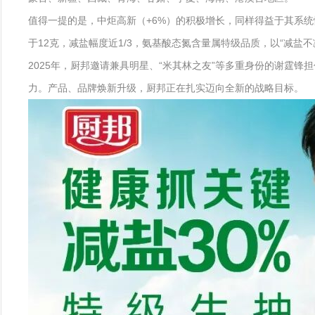
值得一提的是，中炬高新（+6%）的积极增长，同样得益于其系统
于12克，减盐幅度近1/3，氨基酸态氮含量属特级品质，以“减盐
2025年，厨邦邀请兼具明星、“米其林之友”等多重身份的谢霆
力。产品、品牌焕新升级，厨邦正在扎实迈向全新的战略目标。