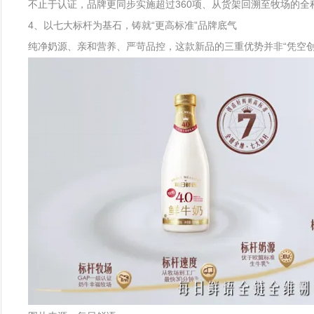
不止于认证，品牌更同步实施超过360项、从货架回溯至牧场的全程
4、以七大标杆为基石，铸就“更高标准”品牌底气
纯净奶源、亲和营养、严苛品控，这款新品的三重优势并非“凭空创