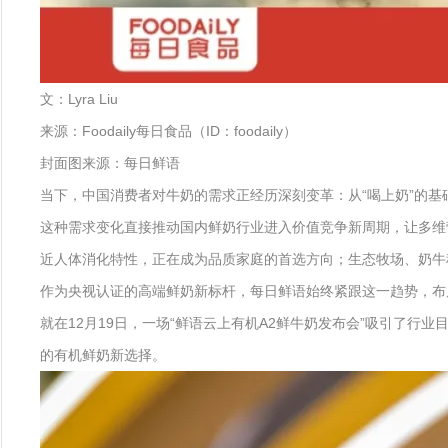
文：Lyra Liu
来源：Foodaily每日食品（ID：foodaily）
封面图来源：每日鲜语
当下，中国消费者对牛奶的需求正经历深刻变革：从“喝上奶”的基础
这种需求变化直接推动国内鲜奶行业进入价值竞争新周期，让多维
近人体消化特性，正在成为品质家庭的首选方向；生态牧场、奶牛
作为央视认证的高端鲜奶新标杆，每日鲜语始终紧跟这一趋势，布局有
就在12月19日，一场“鲜语云上有机A2鲜牛奶发布会”吸引了
的有机鲜奶新选择。