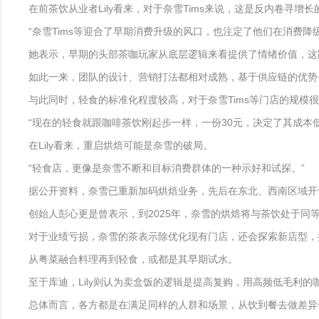
在前茶饮从业者Lily看来，对于奈雪Tims来说，这是反内卷寻增
“奈雪Tims等迎合了早期消费升级的风口，也注定了他们在消费
她表示，早期的头部茶咖玩家从底层逻辑来看提供了情绪价值，这
如此一来，团队的设计、营销打法都相对成熟，基于供应链的优势
与此同时，轻食的标准化程度较高，对于奈雪Tims等门店的规模
“现在的轻食就跟咖啡茶饮刚起步一样，一份30元，决定了其成
在Lily看来，重启烘焙可能是奈雪的破局。
“轻食店，更像是奈雪不断和目标消费群体的一种示好和试探。”
据公开资料，奈雪已重新加码烘焙业务，先后在东北、西南区域开
创始人彭心更是曾表示，到2025年，奈雪的烘焙将与茶饮处于同
对于业绩亏损，奈雪的茶表示除优化现有门店，还会探索新店型，
从粤菜融合料理再到轻食，或都是其早期试水。
至于库迪，Lily则认为卖盒饭的逻辑是提高复购，用高频低毛利
总体而言，各方都是在满足同样的人群和场景，从饮到餐去做差异