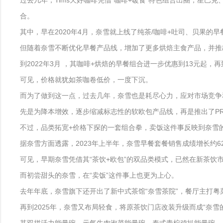
过去几年，Tims天好咖啡凭借“咖啡+暖食”特色组合出圈；星巴
合。
其中，早在2020年4月，奈雪就上线了纯茶/咖啡+吐司、贝果的
但随着奈雪不断优化早餐产品线，增加了更多烘焙主食产品，并推
到2022年3月 ，其咖啡+烘焙的早餐组合进一步优惠到13元起，
可见，价格就犹如茶咖卷低价，一度下沉。
而为了做到这一点，过去几年，奈雪也是耗尽心力，应对市场竞争
先是为降本增效，逐步缩减标志性的软欧包产品线，再是推出了P
不过，品类拓宽+价格下探的一套组合拳，卖饭这件事反映到奈雪
据奈雪方面透露，2023年上半年，奈雪早餐套餐销售成绩增长约62
可见，早期奈雪凭借其“茶饮+欧包”的双品类模式，已然在新茶饮
而初尝甜头的奈雪，在“卖饭”这件事上也更为上心。
去年年底，奈雪旗下还开出了新中式茶馆“奈雪茶院”，餐厅主打粤菜
再到2025年，奈雪又布局轻食，将原茶饮门店改装升级而成“奈雪