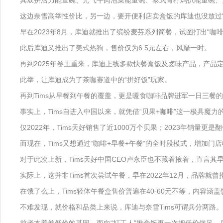
其双拼活力能量碗、元气牛肉泡菜能量碗、泰式青柠鸡扒能量碗、贝贝
这边奈雪高举性价比，另一边，要开便利店卖盒饭的库迪也没放过“
早在2023年8月，库迪就推出了缤纷麦芬系列简餐，试图打出“咖啡
此后库迪又推出了美式热狗，售价仅为6.5元左右，风靡一时。
再到2025年卷土重来，库迪上线多款快餐盒饭及卤味产品，产品
此举，让库迪成为了茶咖赛道中的“拼好饭”玩家。
再到Tims从早餐到午餐的覆盖，更是暖食咖啡品牌进军一日三餐
事实上，Tims自进入中国以来，就凭借“贝果+咖啡”这一极具魔力
仅2022年，Tims天好销售了近1000万个贝果；2023年销量更
而现在，Tims又想通过“咖啡+早餐+午餐”的全时段模式，增加
对于此次上新，Tims天好中国CEO卢永臣也不藏着掖着，直言
实际上，这并非Tims首次尝试午餐，早在2022年12月，品牌就曾
在饿了么上，Tims轻体午餐盒售价普遍在40-60元不等，内容涵
不难发现，就价格和品类上来说，库迪与奈雪Tims可谓兵分两路。