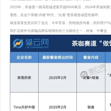
2023年，库迪曾一路高歌猛进新开超6500家店，2024年库迪则新
显然，在这个茶咖“内卷”时代，“比卷”更容易形成恶性循环。
就连喜茶也意识到了这点，今年官宣：拒绝低价内卷，回归用户与
而扩品类作为茶咖品牌实现增长的三大路径之一，轻食、午餐盒、