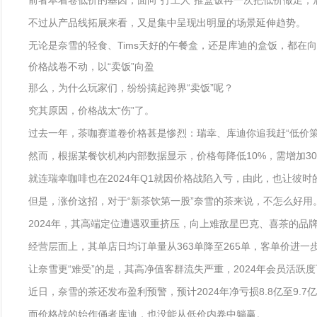
前者本着卷低价的基因，面向“打工人”推盒饭再一次把低价做足
不过从产品线拓展来看，又是集中呈现出明显的场景延伸趋势。
无论是奈雪的轻食、Tims天好的午餐盒，还是库迪的盒饭，都在
价格战卷不动，以“卖饭”向盈
那么，为什么玩家们，纷纷搞起跨界“卖饭”呢？
究其原因，价格战太“伤”了。
过去一年，茶咖赛道卷价格甚是惨烈：瑞幸、库迪你追我赶“低价策略
然而，根据某餐饮机构内部数据显示，价格每降低10%，需增加3
就连瑞幸咖啡也在2024年Q1就因价格战陷入亏，由此，也让彼时
但是，涨价这招，对于“新茶饮第一股”奈雪的茶来说，不怎么好用
2024年，其高端定位遭遇双重挤压，向上难敌星巴克、喜茶的品
经营层面上，其单店日均订单量从363单降至265单，客单价进一步
让奈雪更“难受”的是，其高净值客群流失严重，2024年会员活跃度下
近日，奈雪的茶还发布盈利预警，预计2024年净亏损8.8亿至9.7
而价格战的始作俑者库迪，也没能从低价内卷中躺赢。