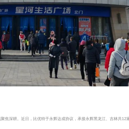
聚焦深耕。近日，比优特于永辉达成协议，承接永辉黑龙江、吉林共12家