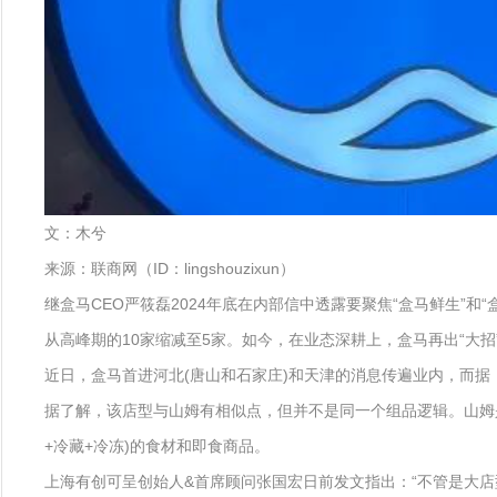
文：木兮
来源：联商网（ID：lingshouzixun）
继盒马CEO严筱磊2024年底在内部信中透露要聚焦“盒马鲜生”
从高峰期的10家缩减至5家。如今，在业态深耕上，盒马再出“大招
近日，盒马首进河北(唐山和石家庄)和天津的消息传遍业内，而据
据了解，该店型与山姆有相似点，但并不是同一个组品逻辑。山姆是
+冷藏+冷冻)的食材和即食商品。
上海有创可呈创始人&首席顾问张国宏日前发文指出：“不管是大店