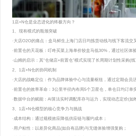
1店+N仓是业态进化的终极方向？
1、现有模式的瓶颈突破
·大店O2O的痛点：盒马鲜生上海门店日均拣货动线与线下客流交叉
·前置仓的天花板：叮咚买菜上海单价较盒马低30%，通过社区体验
·山姆的启示：其“仓储店+前置仓”模式实现了长周期计划性采购(线
2、1店+N仓的协同机制
·大店的战略定位：作为品牌体验中心与流量枢纽，通过定期会员活
·前置仓的效率革命：3公里半径内布局5个卫星仓，单仓日均订单突破
·数据中台的赋能：AI算法实时调配库存与运力，实现动态定价(如
3、1店+N仓模型的核心竞争力与挑战
·成本结构：通过规模效应降低供应链与履约成本；
·用户粘性：以差异化商品(如自有品牌)与无缝体验增强复购；