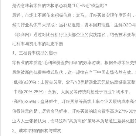
是否意味着零售的终极形态就是“1店+N仓”模型呢？
最近，市场上不断传来积极信息：盒马、叮咚买菜实现年度盈利，
然而行业共识尚未形成：当补贴退潮、资本回归理性，生鲜O2O与
《联商网》通过对比分析行业头部企业的实践路径，结合技术变革趋
毛利率与费用率的动态平衡
1、三档费率模型的启示
零售业的本质是“毛利率覆盖费用率”的效率游戏。根据全球零售史
最终被新的低费率模式取代，这一规律在当下中国市场依然有效。
·低档(≤20%)：山姆会员店、盒马NB等精选业态凭借供应链垂
·中档(20%-25%)：永辉、大润发等传统商超处于行业平均水平。
·高档(≥25%)：盒马鲜生、叮咚买菜等高线上率企业因履约成本
值得注意的是，尽管盒马鲜生、叮咚买菜的综合费率高达27%-30
业内人士张扬认为，盒马这种“高质高价”策略本质是通过差异化服务
2、成本结构的解构与重构