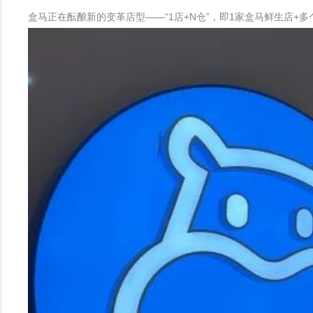
盒马正在酝酿新的变革店型——“1店+N仓”，即1家盒马鲜生店+