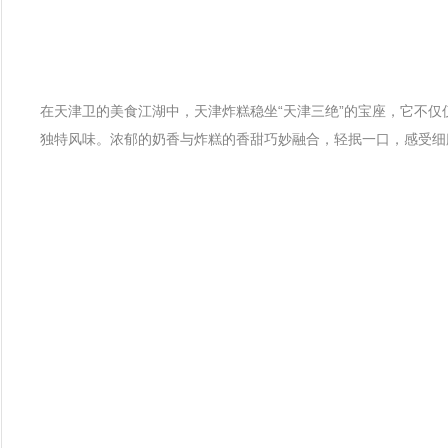
在天津卫的美食江湖中，天津炸糕稳坐“天津三绝”的宝座，它不
独特风味。浓郁的奶香与炸糕的香甜巧妙融合，轻抿一口，感受细