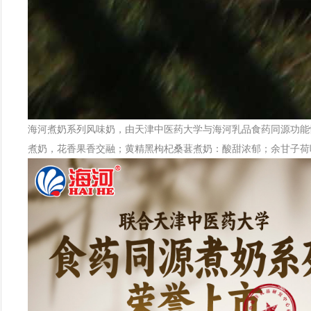
海河煮奶系列风味奶，由天津中医药大学与海河乳品食药同源功能
煮奶，花香果香交融；黄精黑枸杞桑葚煮奶：酸甜浓郁；余甘子荷