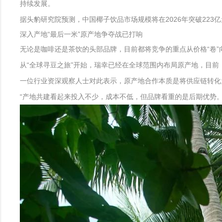
持续发展。
据头豹研究院预测，中国椰子饮品市场规模将在2026年突破223亿
深入产地“最后一米”原产地争夺战已打响
无论是咖啡还是茶饮的头部品牌，目前都将竞争的重点从价格“卷”
从“全球寻豆之旅”开始，瑞幸已经在全球范围内布局原产地，目前
一位行业资深观察人士对此表示，原产地合作本质是将供应链转化
“产地共建看起来投入不少，成本不低，但品牌看重的是后期优势