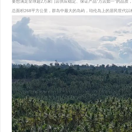
要想满足全球超2万家门店供应稳定、保证产品“万店如一”的品质
总面积268平方公里，群岛中最大的岛屿，珀伦岛上的居民世代以