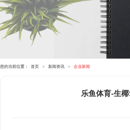
您的当前位置：
首页
>
新闻资讯
>
企业新闻
乐鱼体育-生椰