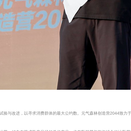
验与改进，以寻求消费群体的最大公约数。元气森林创造营2044致力于