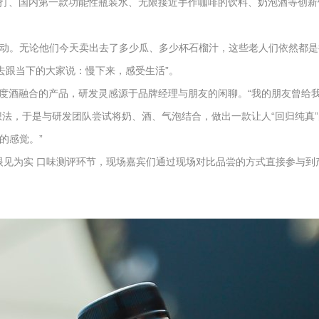
打、国内第一款功能性瓶装水、无限接近手作咖啡的饮料、奶泡酒等创新
触动。无论他们今天卖出去了多少瓜、多少杯石榴汁，这些老人们依然都是
去跟当下的大家说：慢下来，感受生活”。
度酒融合的产品，研发灵感源于品牌经理与朋友的闲聊。“我的朋友曾给
法，于是与研发团队尝试将奶、酒、气泡结合，做出一款让人“回归纯真”
的感觉。”
“眼见为实 口味测评环节，现场嘉宾们通过现场对比品尝的方式直接参与到