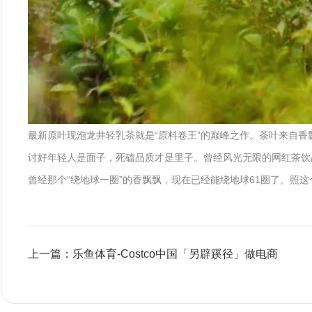
最新原叶现泡龙井轻乳茶就是“原料卷王”的巅峰之作。茶叶来自香
讨好年轻人是面子，死磕品质才是里子。曾经风光无限的网红茶饮品
曾经那个“绕地球一圈”的香飘飘，现在已经能绕地球61圈了。照
上一篇：乐鱼体育-Costco中国「另辟蹊径」做电商