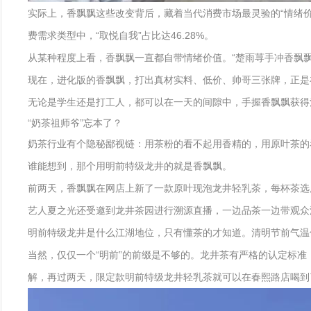
实际上，香飘飘这些改变背后，藏着当代消费市场最灵验的“情绪价
费需求类型中，“取悦自我”占比达46.28%。
从某种程度上看，香飘飘一直都自带情绪价值。“楚雨荨手冲香飘飘
现在，进化版的香飘飘，打出真材实料、低价、帅哥三张牌，正是
无论是学生还是打工人，都可以在一天的间隙中，手握香飘飘获得
“奶茶祖师爷”忘本了？
奶茶行业有个隐秘鄙视链：用茶粉的看不起用香精的，用原叶茶的
谁能想到，那个用明前特级龙井的就是香飘飘。
前两天，香飘飘在网店上新了一款原叶现泡龙井轻乳茶，每杯茶选用
艺人夏之光还受邀到龙井茶园进行溯源直播，一边品茶一边带观众
明前特级龙井是什么江湖地位，只有懂茶的才知道。清明节前气温
当然，仅仅一个“明前”的前缀是不够的。龙井茶有严格的认定标准，
解，再过两天，限定款明前特级龙井轻乳茶就可以在春熙路店喝到