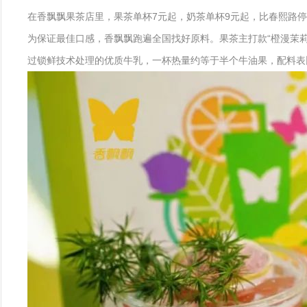
在香飘飘果茶店里，果茶单杯7元起，奶茶单杯9元起，比春熙路停
为保证最佳口感，香飘飘跑遍全国找好原料。果茶主打款“橙漫茉
过锁鲜技术处理的优质牛乳，一杯热量约等于半个牛油果，配料表