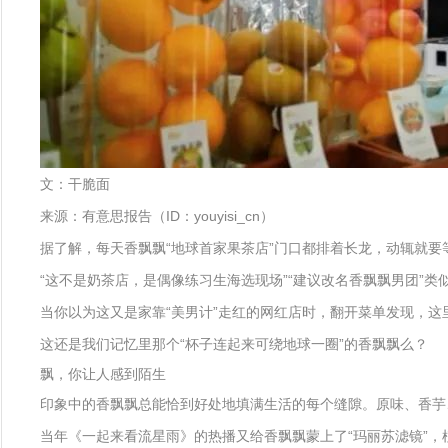
文：干脆面
来源：有意思报告（ID：youyisi_cn）
据了解，每天香飘飘“地球首家果茶店”门口都排着长龙，动辄就要等
“这不是奶茶店，是偶像练习生海选现场”“建议改名香飘飘男团”
当你以为这又是家靠“美男计”走红的网红店时，翻开菜单发现，这里
这还是我们记忆里那个“杯子连起来可绕地球一圈”的香飘飘么？
飘，你让人感到陌生
印象中的香飘飘总能恰到好处地填满生活的每个缝隙。原味、香芋
当年《一起来看流星雨》的热播又给香飘飘蒙上了“玛丽苏滤镜”，