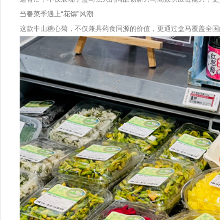
当春菜季遇上“花馔”风潮
这款中山糖心菊，不仅兼具药食同源的价值，更通过盒马覆盖全国的