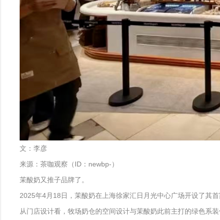
文：李彦
来源：茶咖观察（ID：newbp-）
茉酸奶又推子品牌了。
2025年4月18日，茉酸奶在上海徐家汇日月光中心广场开设了其首
从门店设计看，牧场奶仓的空间设计与茉酸奶此前主打的绿色系装