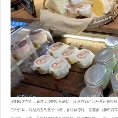
现制酸奶方面，新增了现制冷萃酸奶、冷萃酸奶芭菲杯系列和轻酸奶
三种口味；轻酸奶系列售价16元，有经典原味、藻蓝蛋白和巴西