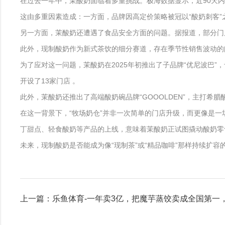
在过去一年中，茉酸奶面临着多重挑战。极海数据显示，近90天内
这由多重因素造成：一方面，品牌因高定价策略被冠以“酸奶刺客”
另一方面，茉酸奶还遭遇了食品安全方面的问题。据报道，部分门
此外，现制酸奶作为新式茶饮的细分赛道，存在季节性销售波动的
为了应对这一问题，茉酸奶在2025年初推出了子品牌“优尼波巴
开设了13家门店 。
此外，茉酸奶还推出了高端酸奶碗品牌“GOOOLDEN”，主打
在这一背景下，“牧场奶仓”并非一次简单的门店升级，而更像是一
丁甜点、轻食酸奶等产品的上线，意味着茉酸奶正试图撬动酸奶零
未来，现制酸奶是否能成为像“现制茶”或“精品咖啡”那样持续扩
上一篇：乐鱼体育-一年卖3亿，把魔芋蒸饺卖成全国第一，野