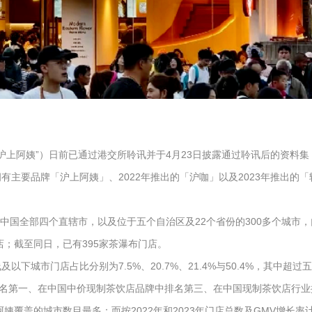
称“沪上阿姨”）日前已通过港交所聆讯并于4月23日披露通过聆讯后的资
主要品牌「沪上阿姨」、2022年推出的「沪咖」以及2023年推出的「轻享
店，覆盖中国全部四个直辖市，以及位于五个自治区及22个省份的300多个
门店；截至同日，已有395家茶瀑布门店。
下城市门店占比分别为7.5%、20.7%、21.4%与50.4%，其中超
名第一、在中国中价现制茶饮店品牌中排名第三、在中国现制茶饮店行业
上阿姨覆盖的城市数目最多；而按2022年和2023年门店总数及GMV增