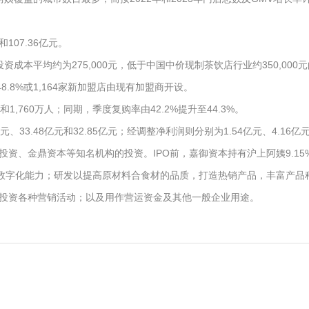
和107.36亿元。
成本平均约为275,000元，低于中国中价现制茶饮店行业约350,000元
48.8%或1,164家新加盟店由现有加盟商开设。
和1,760万人；同期，季度复购率由42.2%提升至44.3%。
、33.48亿元和32.85亿元；经调整净利润则分别为1.54亿元、4.16亿元
资、金鼎资本等知名机构的投资。IPO前，嘉御资本持有沪上阿姨9.1
升数字化能力；研发以提高原材料合食材的品质，打造热销产品，丰富产
投资各种营销活动；以及用作营运资金及其他一般企业用途。