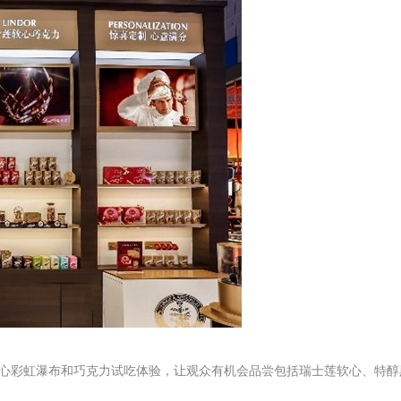
心彩虹瀑布和巧克力试吃体验，让观众有机会品尝包括瑞士莲软心、特醇