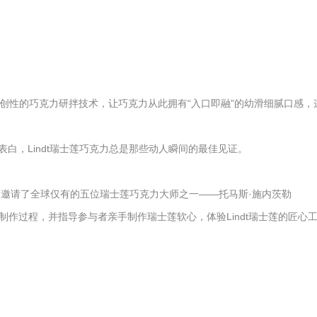
了开创性的巧克力研拌技术，让巧克力从此拥有“入口即融”的幼滑细腻口感，
白，Lindt瑞士莲巧克力总是那些动人瞬间的最佳见证。
别邀请了全球仅有的五位瑞士莲巧克力大师之一——托马斯·施内茨勒
力的制作过程，并指导参与者亲手制作瑞士莲软心，体验Lindt瑞士莲的匠心