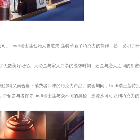
力公司。Lindt瑞士莲创始人鲁道夫·莲特革新了巧克力的制作工艺，发明
创造了无数美好记忆。无论是与家人共享的温馨时刻，还是与恋人之间的甜蜜表
独特又契合当下消费者口味的巧克力产品。展会期间，Lindt瑞士莲特
力大师课，带领参与者探寻Lindt瑞士莲与众不同的奥秘，溯源从可可豆到巧克