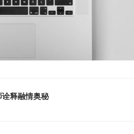
师诠释融情奥秘