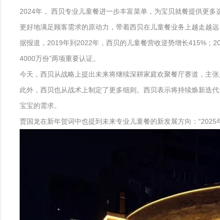
2024年， 西贝专业儿童餐进一步丰富菜单，为宝贝就餐提供更
更好地满足顾客需求的原动力，带着西贝在儿童餐业务上越走越远
据报道，2019年到2022年，西贝的儿童餐营收逆势增长415%；
4000万份”两项重要认证。
今天，西贝从战略上提出未来将继续深耕家庭欢聚餐厅赛道，主张
此外，西贝也从战术上制定了更多细则。西贝表示将持续焕新迭代
宝宝的需求。
贾国龙在新年贺词中也提到未来专业儿童餐的新发展方向：“202