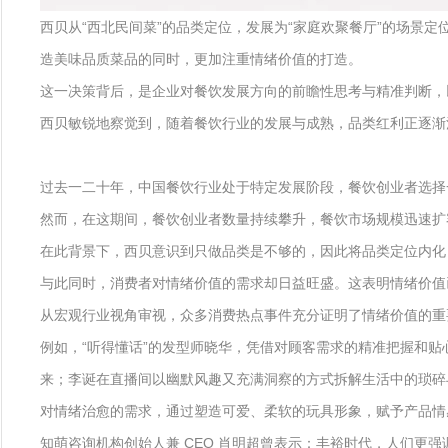
西贝从“西北民间菜”的品类定位，发展为“家庭欢聚餐厅”的场景
造美味品质菜品的同时，更加注重情绪价值的打造。
这一决策背后，是企业对餐饮发展方向的前瞻性思考与精准判断，
西贝敏锐地察觉到，随着餐饮行业的发展与成熟，品类红利正逐渐
过去一二十年，中国餐饮行业处于特定发展阶段，餐饮创业者选择
然而，在这期间，餐饮创业者数量持续攀升，餐饮市场规模迅速扩
在此背景下，西贝意识到只做品类是不够的，因此将品类定位内化
与此同时，消费者对情绪价值的需求却日益旺盛。这表明情绪价值
从宏观行业视角审视，众多消费热点事件充分证明了情绪价值的重
例如，“听得懂话”的发型师晓华，凭借对顾客需求的精准把握和贴
来；李诞在直播间以幽默风趣又充满洞察的方式拆解生活中的琐碎与狗
对情绪治愈的需求，通过塑造可爱、柔软的玩具形象，赋予产品情感
知萌咨询机构创始人兼 CEO 肖明超曾表示：丰裕时代，人们更